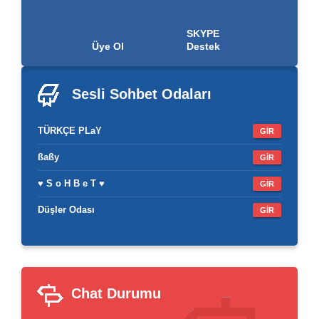
SKYPE
Üye Ol
Destek
Sesli Sohbet
Odaları
TÜRKÇE PLaY
GİR
ßaßy
GİR
♥ S o H B e T ♥
GİR
Düşler Odası
GİR
Chat Durumu