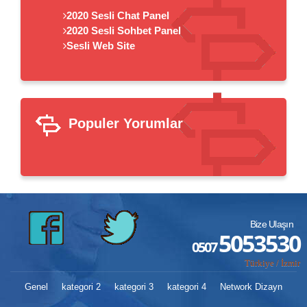
2020 Sesli Chat Panel
2020 Sesli Sohbet Panel
Sesli Web Site
Populer Yorumlar
Bize Ulaşın
5053530
0507
Türkiye / İzmir
Genel
kategori 2
kategori 3
kategori 4
Network Dizayn