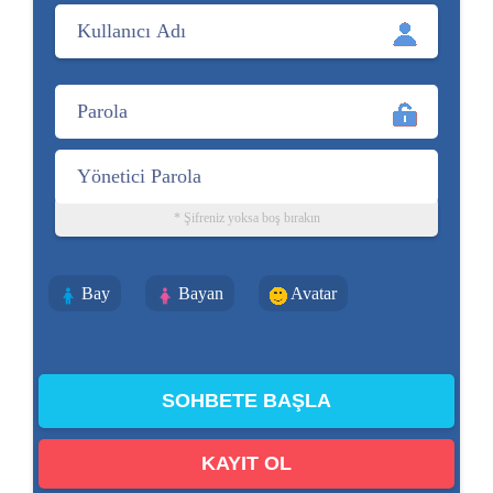
* Şifreniz yoksa boş bırakın
Bay
Bayan
Avatar
KAYIT OL